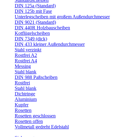
Standardscheiben
DIN 125a (Standard)
DIN 125b mit Fase
Unterlegscheiben mit großem Außendurchmesser
DIN 9021 (Standard)
DIN 440R Holzbauscheiben
Kotflügelscheiben
DIN 7349 (dick)
DIN 433 kleiner Außendurchmesser
Stahl verzinkt
Rostfrei A2
Rostfrei A4
Messing
Stahl blank
DIN 988 Paßscheiben
Rostfrei
Stahl blank
Dichtringe
Aluminium
Kupfer
Rosetten
Rosetten geschlossen
Rosetten offen
Vollmetall gedreht Edelstahl