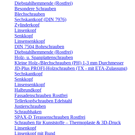
Diebstahlhemmende (Rostfrei)
Besondere Schrauben
Blechschrauben
Sechskantkopf (DIN 7976)
Zylinderkopf
Linsenkopf
Senkkopf
Linsensenkkopf
DIN 7504 Bohrschrauben
Diebstahlhemmende (Rostfrei)
Holz- u. Spanplattenschrauben
Kleine Holz-/Blechschrauben (PH) 1-3 mm Durchmesser
JD-Plus PROFI-Holzschrauben (TX - mit ETA-Zulassung)
Sechskantkopf
Senkkopf
Linsensenkkopf
Halbrundkopf
Fassadenschrauben Rostfrei
Tellerkopfschrauben Edelstahl
Justierschrauben
Schraubhaken
SPAX-D Terassenschrauben Rostfrei
Schrauben für Kunststoffe – Thermoplaste & 3D-Druck
Linsenkopf
Linsenkopf mit Bund