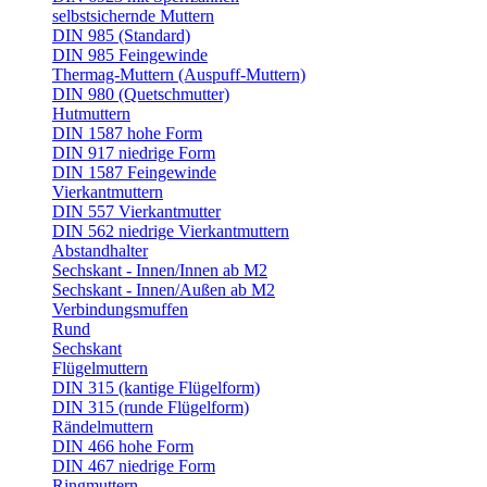
selbstsichernde Muttern
DIN 985 (Standard)
DIN 985 Feingewinde
Thermag-Muttern (Auspuff-Muttern)
DIN 980 (Quetschmutter)
Hutmuttern
DIN 1587 hohe Form
DIN 917 niedrige Form
DIN 1587 Feingewinde
Vierkantmuttern
DIN 557 Vierkantmutter
DIN 562 niedrige Vierkantmuttern
Abstandhalter
Sechskant - Innen/Innen ab M2
Sechskant - Innen/Außen ab M2
Verbindungsmuffen
Rund
Sechskant
Flügelmuttern
DIN 315 (kantige Flügelform)
DIN 315 (runde Flügelform)
Rändelmuttern
DIN 466 hohe Form
DIN 467 niedrige Form
Ringmuttern