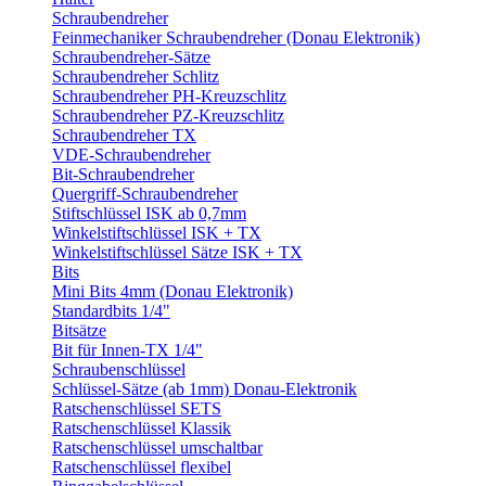
Schraubendreher
Feinmechaniker Schraubendreher (Donau Elektronik)
Schraubendreher-Sätze
Schraubendreher Schlitz
Schraubendreher PH-Kreuzschlitz
Schraubendreher PZ-Kreuzschlitz
Schraubendreher TX
VDE-Schraubendreher
Bit-Schraubendreher
Quergriff-Schraubendreher
Stiftschlüssel ISK ab 0,7mm
Winkelstiftschlüssel ISK + TX
Winkelstiftschlüssel Sätze ISK + TX
Bits
Mini Bits 4mm (Donau Elektronik)
Standardbits 1/4"
Bitsätze
Bit für Innen-TX 1/4"
Schraubenschlüssel
Schlüssel-Sätze (ab 1mm) Donau-Elektronik
Ratschenschlüssel SETS
Ratschenschlüssel Klassik
Ratschenschlüssel umschaltbar
Ratschenschlüssel flexibel