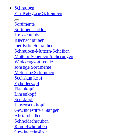
Schrauben
Zur Kategorie Schrauben
Sortimente
Sortimentskoffer
Holzschrauben
Blechschrauben
metrische Schrauben
Schrauben-Muttern-Scheiben
Muttern-Scheiben-Sicherungen
Werkzeugsortimente
sonstige Sortimente
Metrische Schrauben
Sechskantkopf
Zylinderkopf
Flachkopf
Linsenkopf
Senkkopf
Linsensenkkopf
Gewindestifte / Stangen
Abstandhalter
Schneidschrauben
Rändelschrauben
Gewindeeinsätze