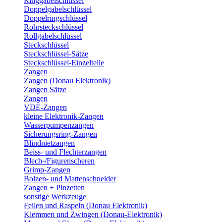
Ringgabelschlüssel
Doppelgabelschlüssel
Doppelringschlüssel
Rohrsteckschlüssel
Rollgabelschlüssel
Steckschlüssel
Steckschlüssel-Sätze
Steckschlüssel-Einzelteile
Zangen
Zangen (Donau Elektronik)
Zangen Sätze
Zangen
VDE-Zangen
kleine Elektronik-Zangen
Wasserpumpenzangen
Sicherungsring-Zangen
Blindnietzangen
Beiss- und Flechterzangen
Blech-/Figurenscheren
Grimp-Zangen
Bolzen- und Mattenschneider
Zangen + Pinzetten
sonstige Werkzeuge
Feilen und Raspeln (Donau Elektronik)
Klemmen und Zwingen (Donau-Elektronik)