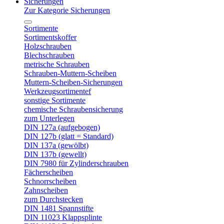
Sicherungen
Zur Kategorie Sicherungen
Sortimente
Sortimentskoffer
Holzschrauben
Blechschrauben
metrische Schrauben
Schrauben-Muttern-Scheiben
Muttern-Scheiben-Sicherungen
Werkzeugsortimentef
sonstige Sortimente
chemische Schraubensicherung
zum Unterlegen
DIN 127a (aufgebogen)
DIN 127b (glatt = Standard)
DIN 137a (gewölbt)
DIN 137b (gewellt)
DIN 7980 für Zylinderschrauben
Fächerscheiben
Schnorrscheiben
Zahnscheiben
zum Durchstecken
DIN 1481 Spannstifte
DIN 11023 Klappsplinte