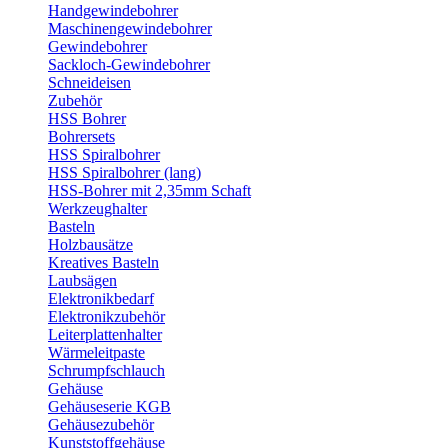
Handgewindebohrer
Maschinengewindebohrer
Gewindebohrer
Sackloch-Gewindebohrer
Schneideisen
Zubehör
HSS Bohrer
Bohrersets
HSS Spiralbohrer
HSS Spiralbohrer (lang)
HSS-Bohrer mit 2,35mm Schaft
Werkzeughalter
Basteln
Holzbausätze
Kreatives Basteln
Laubsägen
Elektronikbedarf
Elektronikzubehör
Leiterplattenhalter
Wärmeleitpaste
Schrumpfschlauch
Gehäuse
Gehäuseserie KGB
Gehäusezubehör
Kunststoffgehäuse