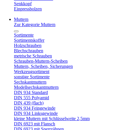
Senkkopf
Einpressbolzen
Muttern
Zur Kategorie Muttern
Sortimente
Sortimentskoffer
Holzschrauben
Blechschrauben
metrische Schrauben
Schrauben-Muttern-Scheiben
Muttern, Scheiben, Sicherungen
Werkzeugsortiment
sonstige Sortimente
Sechskantmuttern
Modellsechskantmuttern
DIN 934 Standard
DIN 555 Polyamid
DIN 439 (flach)
DIN 934 Feingewinde
DIN 934 Linksgewinde
kleine Muttern mit Schlüsselweite 2,5mm
DIN 6923 mit Flansch
DIN 6923 mit Sperrzähnen