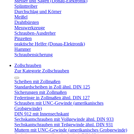
Messer und Sägen (Donau-Elektronik)
Splinttreiber
Durchschlag und Körner
Meißel
Drahtbürsten
Messwerkzeuge
Schrauben-Ausdreher
Pinzetten
praktische Helfer (Donau-Elektronik)
Hammer
Schraubensicherung
Zollschrauben
Zur Kategorie Zollschrauben
Scheiben mit Zollmaßen
Standardscheiben in Zoll ähnl. DIN 125
Sicherungen mit Zollmaßen
Federringe in Zollmaßen ähnl. DIN 127
Schrauben mit UNC-Gewinde (amerikanisches
Grobgewinde)
DIN 912 mit Innensechskant
Sechskantschrauben mit Vollgewinde ähnl. DIN 933
Sechskantschrauben mit Teilgewinde ähnl. DIN 931
Muttern mit UNC-Gewinde (amerikanisches Grobgewinde)