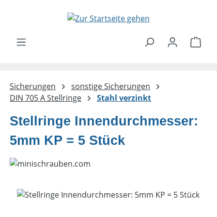
Zum Hauptinhalt springen
Ware
Sicherungen
sonstige Sicherungen
DIN 705 A Stellringe
Stahl verzinkt
Stellringe Innendurchmesser:
5mm KP = 5 Stück
Bildergalerie überspringen