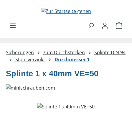
Zum Hauptinhalt springen
Ware
Sicherungen
zum Durchstecken
Splinte DIN 94
Stahl verzinkt
Durchmesser 1
Splinte 1 x 40mm VE=50
Bildergalerie überspringen