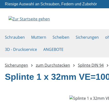
Riesige Auswahl an Schrauben, Federn und Zubehör
m Hauptinhalt springen
Zur Suche springen
Zur Hauptnavigation springen
Schrauben
Muttern
Scheiben
Sicherungen
o
3D - Druckservice
ANGEBOTE
Sicherungen
zum Durchstecken
Splinte DIN 94
Splinte 1 x 32mm VE=10
Bildergalerie überspringen