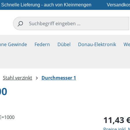
Schnelle Lieferung - auch von Kleinmengen
Versandkos
hne Gewinde
Federn
Dübel
Donau-Elektronik
We
Stahl verzinkt
Durchmesser 1
00
Regulärer Pr
11,43 
Preise inkl.