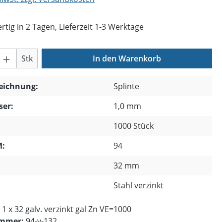
tig in 2 Tagen, Lieferzeit 1-3 Werktage
Anzahl: Gib den gewünschten Wert ein o
Stk
In den Warenkorb
zeichnung:
Splinte
er:
1,0 mm
1000 Stück
:
94
32 mm
Stahl verzinkt
 1 x 32 galv. verzinkt gal Zn VE=1000
ummer:
94-v-132