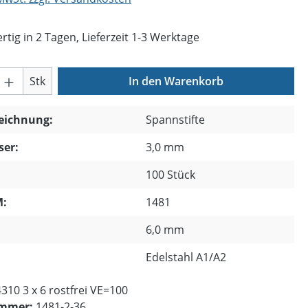
tig in 2 Tagen, Lieferzeit 1-3 Werktage
Anzahl: Gib den gewünschten Wert ein o
Stk
In den Warenkorb
zeichnung:
Spannstifte
er:
3,0 mm
100 Stück
:
1481
6,0 mm
Edelstahl A1/A2
310 3 x 6 rostfrei VE=100
ummer:
1481-2-36