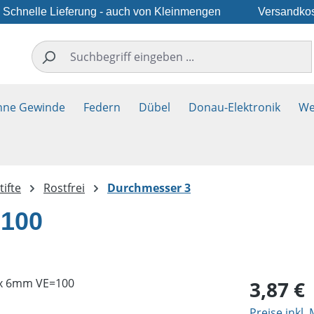
Schnelle Lieferung - auch von Kleinmengen
Versandkos
hne Gewinde
Federn
Dübel
Donau-Elektronik
We
ifte
Rostfrei
Durchmesser 3
=100
Regulärer Pr
3,87 €
Preise inkl.