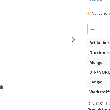
Versandfer
Produkt 
Artikelbe
Durchmess
Menge:
DIN/NORM
Länge:
Werkstoff:
DIN 1481 1.4
Produktn