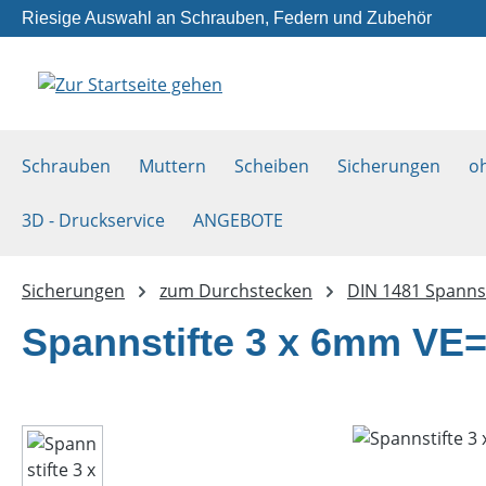
Riesige Auswahl an Schrauben, Federn und Zubehör
m Hauptinhalt springen
Zur Suche springen
Zur Hauptnavigation springen
Schrauben
Muttern
Scheiben
Sicherungen
o
3D - Druckservice
ANGEBOTE
Sicherungen
zum Durchstecken
DIN 1481 Spannst
Spannstifte 3 x 6mm VE
Bildergalerie überspringen