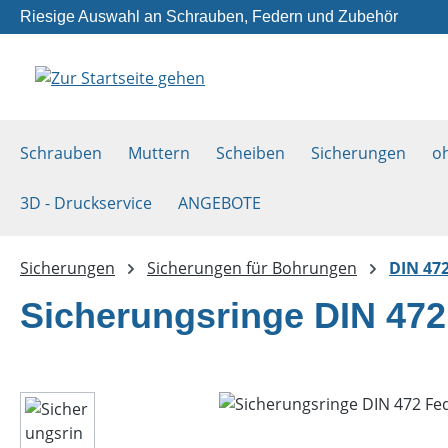
Riesige Auswahl an Schrauben, Federn und Zubehör
m Hauptinhalt springen
Zur Suche springen
Zur Hauptnavigation springen
Schrauben
Muttern
Scheiben
Sicherungen
o
3D - Druckservice
ANGEBOTE
Sicherungen
Sicherungen für Bohrungen
DIN 472
Sicherungsringe DIN 472
Bildergalerie überspringen