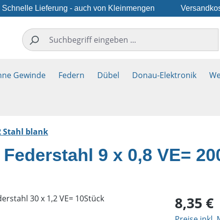
Schnelle Lieferung - auch von Kleinmengen
Versandkos
hne Gewinde
Federn
Dübel
Donau-Elektronik
We
 Stahl blank
 Federstahl 9 x 0,8 VE= 2
Regulärer Pr
8,35 €
Preise inkl.