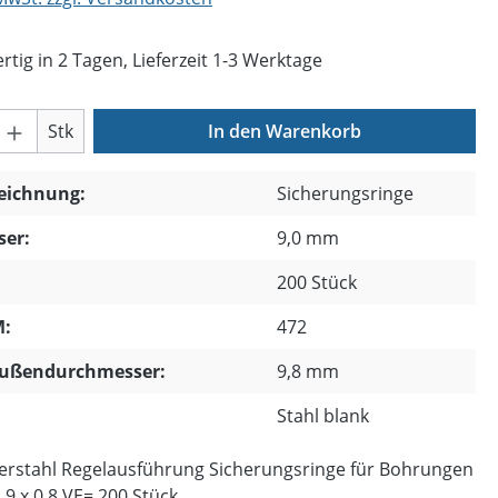
tig in 2 Tagen, Lieferzeit 1-3 Werktage
Anzahl: Gib den gewünschten Wert ein o
Stk
In den Warenkorb
zeichnung:
Sicherungsringe
er:
9,0 mm
200 Stück
:
472
ußendurchmesser:
9,8 mm
Stahl blank
erstahl Regelausführung Sicherungsringe für Bohrungen
9 x 0,8 VE= 200 Stück