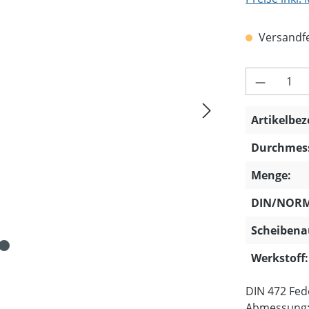
Versandfer
Produkt 
Artikelbe
Durchmess
Menge:
DIN/NORM
Scheibena
Werkstoff:
DIN 472 Fed
Abmessung: 