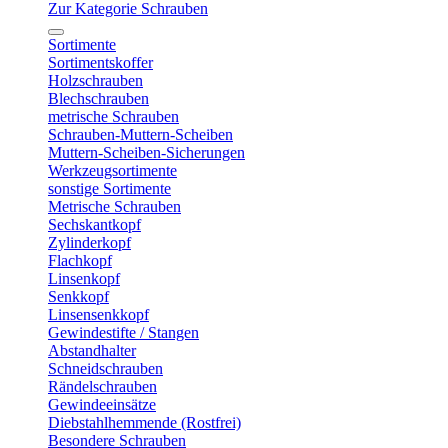
Zur Kategorie Schrauben
Sortimente
Sortimentskoffer
Holzschrauben
Blechschrauben
metrische Schrauben
Schrauben-Muttern-Scheiben
Muttern-Scheiben-Sicherungen
Werkzeugsortimente
sonstige Sortimente
Metrische Schrauben
Sechskantkopf
Zylinderkopf
Flachkopf
Linsenkopf
Senkkopf
Linsensenkkopf
Gewindestifte / Stangen
Abstandhalter
Schneidschrauben
Rändelschrauben
Gewindeeinsätze
Diebstahlhemmende (Rostfrei)
Besondere Schrauben