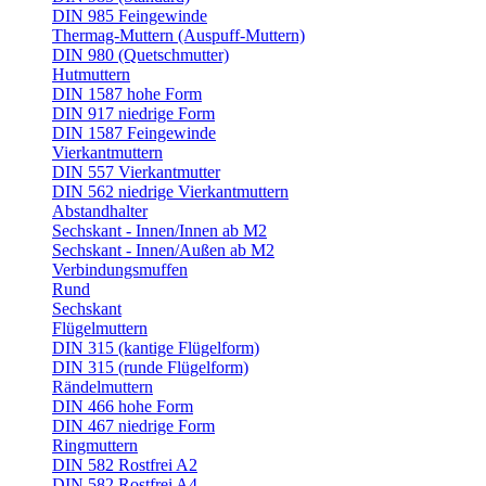
DIN 985 Feingewinde
Thermag-Muttern (Auspuff-Muttern)
DIN 980 (Quetschmutter)
Hutmuttern
DIN 1587 hohe Form
DIN 917 niedrige Form
DIN 1587 Feingewinde
Vierkantmuttern
DIN 557 Vierkantmutter
DIN 562 niedrige Vierkantmuttern
Abstandhalter
Sechskant - Innen/Innen ab M2
Sechskant - Innen/Außen ab M2
Verbindungsmuffen
Rund
Sechskant
Flügelmuttern
DIN 315 (kantige Flügelform)
DIN 315 (runde Flügelform)
Rändelmuttern
DIN 466 hohe Form
DIN 467 niedrige Form
Ringmuttern
DIN 582 Rostfrei A2
DIN 582 Rostfrei A4