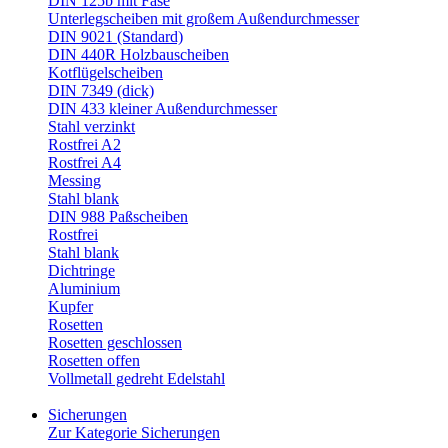
DIN 125b mit Fase
Unterlegscheiben mit großem Außendurchmesser
DIN 9021 (Standard)
DIN 440R Holzbauscheiben
Kotflügelscheiben
DIN 7349 (dick)
DIN 433 kleiner Außendurchmesser
Stahl verzinkt
Rostfrei A2
Rostfrei A4
Messing
Stahl blank
DIN 988 Paßscheiben
Rostfrei
Stahl blank
Dichtringe
Aluminium
Kupfer
Rosetten
Rosetten geschlossen
Rosetten offen
Vollmetall gedreht Edelstahl
Sicherungen
Zur Kategorie Sicherungen