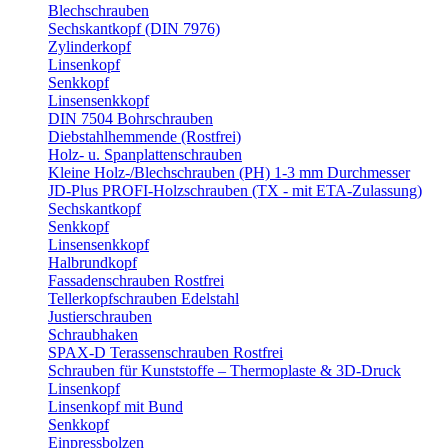
Blechschrauben
Sechskantkopf (DIN 7976)
Zylinderkopf
Linsenkopf
Senkkopf
Linsensenkkopf
DIN 7504 Bohrschrauben
Diebstahlhemmende (Rostfrei)
Holz- u. Spanplattenschrauben
Kleine Holz-/Blechschrauben (PH) 1-3 mm Durchmesser
JD-Plus PROFI-Holzschrauben (TX - mit ETA-Zulassung)
Sechskantkopf
Senkkopf
Linsensenkkopf
Halbrundkopf
Fassadenschrauben Rostfrei
Tellerkopfschrauben Edelstahl
Justierschrauben
Schraubhaken
SPAX-D Terassenschrauben Rostfrei
Schrauben für Kunststoffe – Thermoplaste & 3D-Druck
Linsenkopf
Linsenkopf mit Bund
Senkkopf
Einpressbolzen