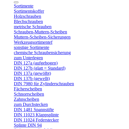
Sortimente
Sortimentskoffer
Holzschrauben
Blechschrauben
metrische Schrauben
Schrauben-Muttern-Scheiben
Muttern-Scheiben-Sicherungen
Werkzeugsortimentef
sonstige Sortimente
chemische Schraubensicherung
zum Unterlegen
DIN 127a (aufgebogen)
DIN 127b (glatt = Standard)
DIN 137a (gewölbt)
DIN 137b (gewellt)
DIN 7980 für Zylinderschrauben
Fächerscheiben
Schnorrscheiben
Zahnscheiben
zum Durchstecken
DIN 1481 Spannstifte
DIN 11023 Klappsplinte
DIN 11024 Federstecker
Splinte DIN 94