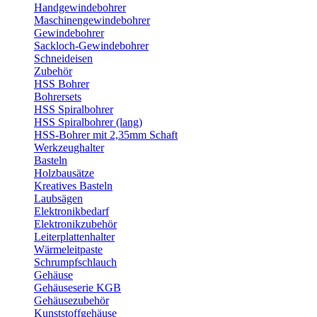
Handgewindebohrer
Maschinengewindebohrer
Gewindebohrer
Sackloch-Gewindebohrer
Schneideisen
Zubehör
HSS Bohrer
Bohrersets
HSS Spiralbohrer
HSS Spiralbohrer (lang)
HSS-Bohrer mit 2,35mm Schaft
Werkzeughalter
Basteln
Holzbausätze
Kreatives Basteln
Laubsägen
Elektronikbedarf
Elektronikzubehör
Leiterplattenhalter
Wärmeleitpaste
Schrumpfschlauch
Gehäuse
Gehäuseserie KGB
Gehäusezubehör
Kunststoffgehäuse