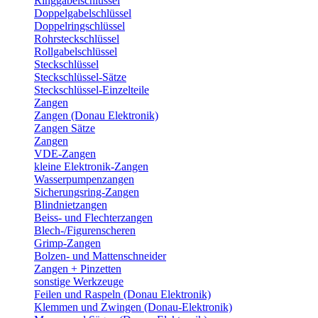
Ringgabelschlüssel
Doppelgabelschlüssel
Doppelringschlüssel
Rohrsteckschlüssel
Rollgabelschlüssel
Steckschlüssel
Steckschlüssel-Sätze
Steckschlüssel-Einzelteile
Zangen
Zangen (Donau Elektronik)
Zangen Sätze
Zangen
VDE-Zangen
kleine Elektronik-Zangen
Wasserpumpenzangen
Sicherungsring-Zangen
Blindnietzangen
Beiss- und Flechterzangen
Blech-/Figurenscheren
Grimp-Zangen
Bolzen- und Mattenschneider
Zangen + Pinzetten
sonstige Werkzeuge
Feilen und Raspeln (Donau Elektronik)
Klemmen und Zwingen (Donau-Elektronik)