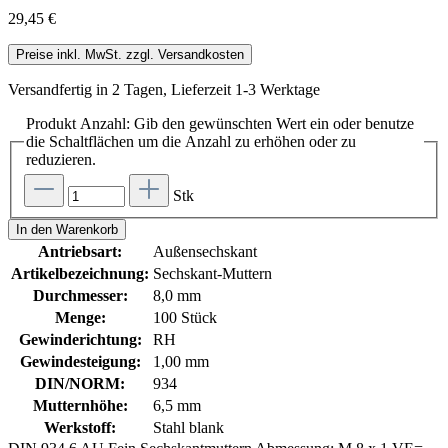
29,45 €
Preise inkl. MwSt. zzgl. Versandkosten
Versandfertig in 2 Tagen, Lieferzeit 1-3 Werktage
Produkt Anzahl: Gib den gewünschten Wert ein oder benutze
die Schaltflächen um die Anzahl zu erhöhen oder zu
reduzieren.
Stk
In den Warenkorb
Antriebsart:
Außensechskant
Artikelbezeichnung:
Sechskant-Muttern
Durchmesser:
8,0 mm
Menge:
100 Stück
Gewinderichtung:
RH
Gewindesteigung:
1,00 mm
DIN/NORM:
934
Mutternhöhe:
6,5 mm
Werkstoff:
Stahl blank