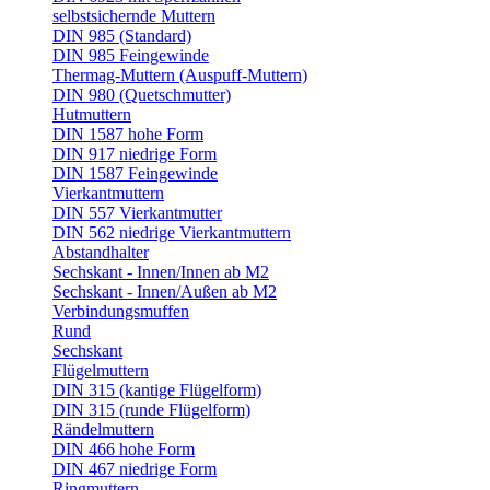
selbstsichernde Muttern
DIN 985 (Standard)
DIN 985 Feingewinde
Thermag-Muttern (Auspuff-Muttern)
DIN 980 (Quetschmutter)
Hutmuttern
DIN 1587 hohe Form
DIN 917 niedrige Form
DIN 1587 Feingewinde
Vierkantmuttern
DIN 557 Vierkantmutter
DIN 562 niedrige Vierkantmuttern
Abstandhalter
Sechskant - Innen/Innen ab M2
Sechskant - Innen/Außen ab M2
Verbindungsmuffen
Rund
Sechskant
Flügelmuttern
DIN 315 (kantige Flügelform)
DIN 315 (runde Flügelform)
Rändelmuttern
DIN 466 hohe Form
DIN 467 niedrige Form
Ringmuttern