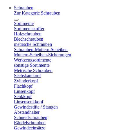
Schrauben
Zur Kategorie Schrauben
Sortimente
Sortimentskoffer
Holzschrauben
Blechschrauben
metrische Schrauben
Schrauben-Muttern-Scheiben
Muttern-Scheiben-Sicherungen
Werkzeugsortimente
sonstige Sortimente
Metrische Schrauben
Sechskantkopf
Zylinderkopf
Flachkopf
Linsenkopf
Senkkopf
Linsensenkkopf
Gewindestifte / Stangen
Abstandhalter
Schneidschrauben
Rändelschrauben
Gewindeeinsätze