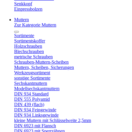
Senkkopf
Einpressbolzen
Muttern
Zur Kategorie Muttern
Sortimente
Sortimentskoffer
Holzschrauben
Blechschrauben
metrische Schrauben
Schrauben-Muttern-Scheiben
Muttern, Scheiben, Sicherungen
Werkzeugsortiment
sonstige Sortimente
Sechskantmuttern
Modellsechskantmuttern
DIN 934 Standard
DIN 555 Polyamid
DIN 439 (flach)
DIN 934 Feingewinde
DIN 934 Linksgewinde
kleine Muttern mit Schlüsselweite 2,5mm
DIN 6923 mit Flansch
DIN 6923 mit Sperrzähnen