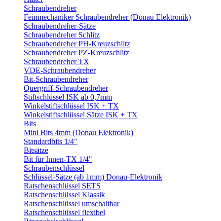
Schraubendreher
Feinmechaniker Schraubendreher (Donau Elektronik)
Schraubendreher-Sätze
Schraubendreher Schlitz
Schraubendreher PH-Kreuzschlitz
Schraubendreher PZ-Kreuzschlitz
Schraubendreher TX
VDE-Schraubendreher
Bit-Schraubendreher
Quergriff-Schraubendreher
Stiftschlüssel ISK ab 0,7mm
Winkelstiftschlüssel ISK + TX
Winkelstiftschlüssel Sätze ISK + TX
Bits
Mini Bits 4mm (Donau Elektronik)
Standardbits 1/4"
Bitsätze
Bit für Innen-TX 1/4"
Schraubenschlüssel
Schlüssel-Sätze (ab 1mm) Donau-Elektronik
Ratschenschlüssel SETS
Ratschenschlüssel Klassik
Ratschenschlüssel umschaltbar
Ratschenschlüssel flexibel