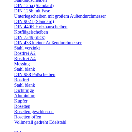
Standardscheiben
DIN 125a (Standard)
DIN 125b mit Fase
Unterlegscheiben mit großem Außendurchmesser
DIN 9021 (Standard)
DIN 440R Holzbauscheiben
Kotflügelscheiben
DIN 7349 (dick)
DIN 433 kleiner Außendurchmesser
Stahl verzinkt
Rostfrei A2
Rostfrei A4
Messing
Stahl blank
DIN 988 Paßscheiben
Rostfrei
Stahl blank
Dichtringe
Aluminium
Kupfer
Rosetten
Rosetten geschlossen
Rosetten offen
Vollmetall gedreht Edelstahl