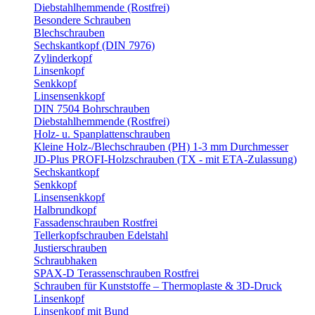
Diebstahlhemmende (Rostfrei)
Besondere Schrauben
Blechschrauben
Sechskantkopf (DIN 7976)
Zylinderkopf
Linsenkopf
Senkkopf
Linsensenkkopf
DIN 7504 Bohrschrauben
Diebstahlhemmende (Rostfrei)
Holz- u. Spanplattenschrauben
Kleine Holz-/Blechschrauben (PH) 1-3 mm Durchmesser
JD-Plus PROFI-Holzschrauben (TX - mit ETA-Zulassung)
Sechskantkopf
Senkkopf
Linsensenkkopf
Halbrundkopf
Fassadenschrauben Rostfrei
Tellerkopfschrauben Edelstahl
Justierschrauben
Schraubhaken
SPAX-D Terassenschrauben Rostfrei
Schrauben für Kunststoffe – Thermoplaste & 3D-Druck
Linsenkopf
Linsenkopf mit Bund