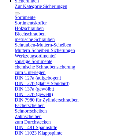
Sicherungen
Zur Kategorie Sicherungen
Sortimente
Sortimentskoffer
Holzschrauben
Blechschrauben
metrische Schrauben
Schrauben-Muttern-Scheiben
Muttern-Scheiben-Sicherungen
Werkzeugsortimentef
sonstige Sortimente
chemische Schraubensicherung
zum Unterlegen
DIN 127a (aufgebogen)
DIN 127b (glatt = Standard)
DIN 137a (gewölbt)
DIN 137b (gewellt)
DIN 7980 für Zylinderschrauben
Fächerscheiben
Schnorrscheiben
Zahnscheiben
zum Durchstecken
DIN 1481 Spannstifte
DIN 11023 Klappsplinte