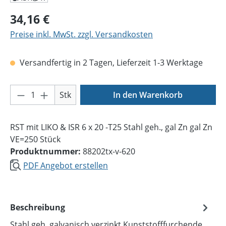
Regulärer Preis:
34,16 €
Preise inkl. MwSt. zzgl. Versandkosten
Versandfertig in 2 Tagen, Lieferzeit 1-3 Werktage
Produkt Anzahl: Gib den gewünschten Wer
Stk
In den Warenkorb
RST mit LIKO & ISR 6 x 20 -T25 Stahl geh., gal Zn gal Zn
VE=250 Stück
Produktnummer:
88202tx-v-620
PDF Angebot erstellen
Beschreibung
Stahl geh. galvanisch verzinkt Kunststofffurchende