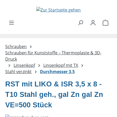
Zum Hauptinhalt springen
Ware
Schrauben
Schrauben für Kunststoffe – Thermoplaste & 3D-
Druck
Linsenkopf
Linsenkopf mit TX
Stahl verzinkt
Durchmesser 3,5
RST mit LIKO & ISR 3,5 x 8 -
T10 Stahl geh., gal Zn gal Zn
VE=500 Stück