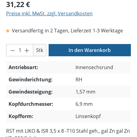
Regulärer Preis:
31,22 €
Preise inkl. MwSt. zzgl. Versandkosten
Versandfertig in 2 Tagen, Lieferzeit 1-3 Werktage
Produkt Anzahl: Gib den gewünschten Wer
Stk
In den Warenkorb
Antriebsart:
Innensechsrund
Gewinderichtung:
RH
Gewindesteigung:
1,57 mm
Kopfdurchmesser:
6,9 mm
Kopfform:
Linsenkopf
RST mit LIKO & ISR 3,5 x 8 -T10 Stahl geh., gal Zn gal Zn