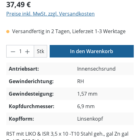
Regulärer Preis:
37,49 €
Preise inkl. MwSt. zzgl. Versandkosten
Versandfertig in 2 Tagen, Lieferzeit 1-3 Werktage
Produkt Anzahl: Gib den gewünschten Wer
Stk
In den Warenkorb
Antriebsart:
Innensechsrund
Gewinderichtung:
RH
Gewindesteigung:
1,57 mm
Kopfdurchmesser:
6,9 mm
Kopfform:
Linsenkopf
RST mit LIKO & ISR 3,5 x 10 -T10 Stahl geh., gal Zn gal