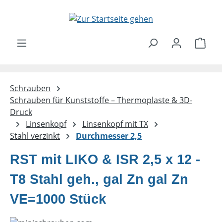
Zum Hauptinhalt springen
Ware
Schrauben
Schrauben für Kunststoffe – Thermoplaste & 3D-
Druck
Linsenkopf
Linsenkopf mit TX
Stahl verzinkt
Durchmesser 2,5
RST mit LIKO & ISR 2,5 x 12 -
T8 Stahl geh., gal Zn gal Zn
VE=1000 Stück