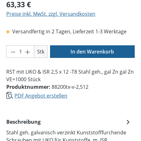
Regulärer Preis:
63,33 €
Preise inkl. MwSt. zzgl. Versandkosten
Versandfertig in 2 Tagen, Lieferzeit 1-3 Werktage
Produkt Anzahl: Gib den gewünschten Wer
Stk
In den Warenkorb
RST mit LIKO & ISR 2,5 x 12 -T8 Stahl geh., gal Zn gal Zn
VE=1000 Stück
Produktnummer:
88200tx-v-2,512
PDF Angebot erstellen
Beschreibung
Stahl geh. galvanisch verzinkt Kunststofffurchende
Schrauben mit LIKO für Kunststoffe, m. ISR