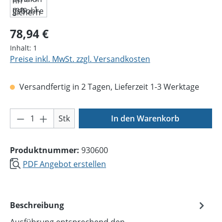
Regulärer Preis:
78,94 €
Inhalt:
1
Preise inkl. MwSt. zzgl. Versandkosten
Versandfertig in 2 Tagen, Lieferzeit 1-3 Werktage
Produkt Anzahl: Gib den gewünschten Wer
Stk
In den Warenkorb
Produktnummer:
930600
PDF Angebot erstellen
Beschreibung
Ausführung entsprechend den