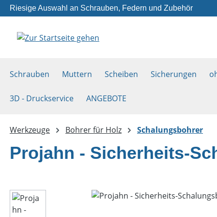
Riesige Auswahl an Schrauben, Federn und Zubehör
m Hauptinhalt springen
Zur Suche springen
Zur Hauptnavigation springen
Schrauben
Muttern
Scheiben
Sicherungen
o
3D - Druckservice
ANGEBOTE
Werkzeuge
Bohrer für Holz
Schalungsbohrer
Projahn - Sicherheits-S
Bildergalerie überspringen