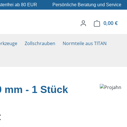
tenfrei ab 80 EUR
Persönliche Beratung und Service
0,00 €
Ware
rkzeuge
Zollschrauben
Normteile aus TITAN
0 mm - 1 Stück
eis:
€