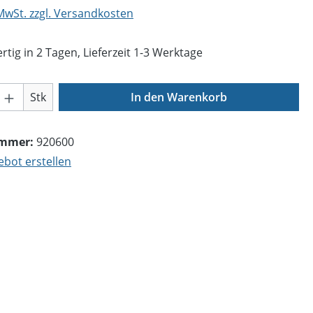
 MwSt. zzgl. Versandkosten
tig in 2 Tagen, Lieferzeit 1-3 Werktage
Anzahl: Gib den gewünschten Wert ein o
Stk
In den Warenkorb
ummer:
920600
bot erstellen