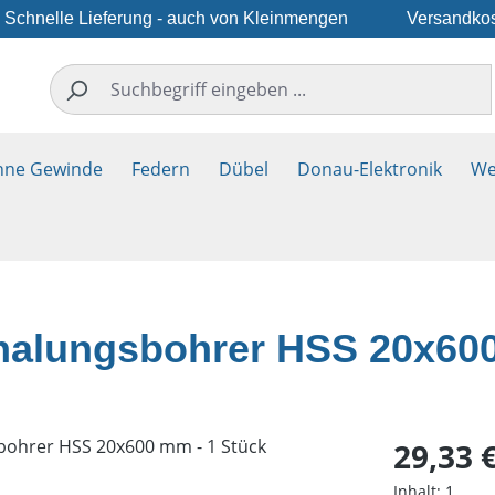
Schnelle Lieferung - auch von Kleinmengen
Versandkos
hne Gewinde
Federn
Dübel
Donau-Elektronik
We
chalungsbohrer HSS 20x60
Regulärer Pr
29,33 
Inhalt:
1