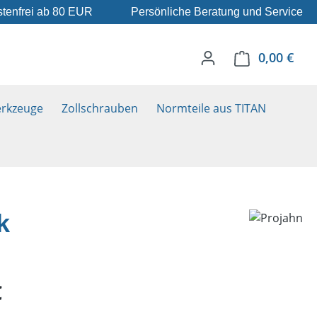
tenfrei ab 80 EUR
Persönliche Beratung und Service
0,00 €
Ware
rkzeuge
Zollschrauben
Normteile aus TITAN
k
eis:
€