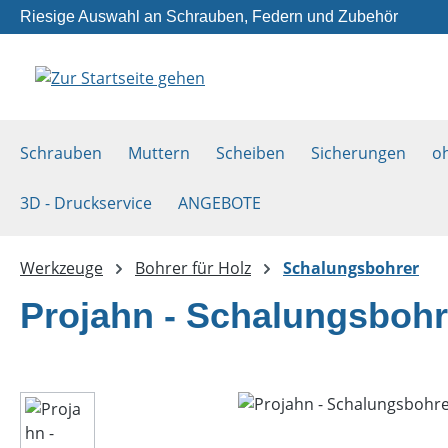
Riesige Auswahl an Schrauben, Federn und Zubehör
m Hauptinhalt springen
Zur Suche springen
Zur Hauptnavigation springen
Schrauben
Muttern
Scheiben
Sicherungen
o
3D - Druckservice
ANGEBOTE
Werkzeuge
Bohrer für Holz
Schalungsbohrer
Projahn - Schalungsbohr
Bildergalerie überspringen