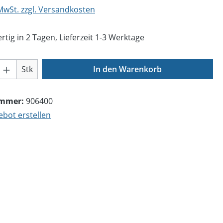
 MwSt. zzgl. Versandkosten
tig in 2 Tagen, Lieferzeit 1-3 Werktage
Anzahl: Gib den gewünschten Wert ein o
Stk
In den Warenkorb
ummer:
906400
bot erstellen