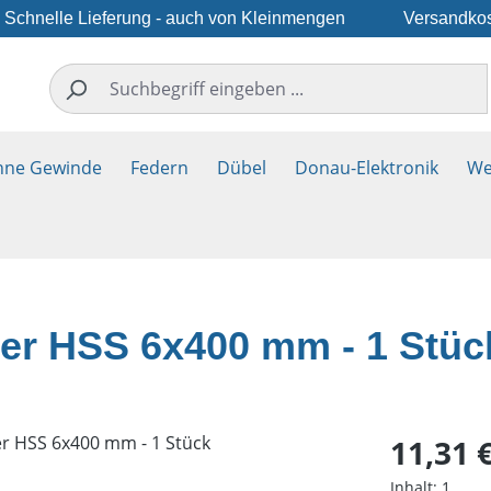
Schnelle Lieferung - auch von Kleinmengen
Versandkos
hne Gewinde
Federn
Dübel
Donau-Elektronik
We
er HSS 6x400 mm - 1 Stüc
Regulärer Pr
11,31 
Inhalt:
1