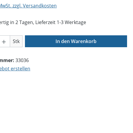
 MwSt. zzgl. Versandkosten
tig in 2 Tagen, Lieferzeit 1-3 Werktage
Anzahl: Gib den gewünschten Wert ein o
Stk
In den Warenkorb
ummer:
33036
bot erstellen