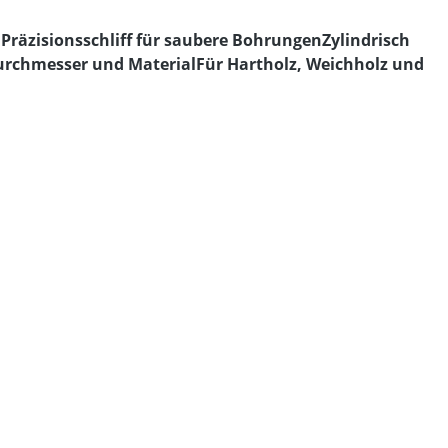
räzisionsschliff für saubere BohrungenZylindrisch
urchmesser und MaterialFür Hartholz, Weichholz und