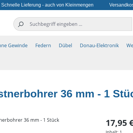
Schnelle Lieferung - auch von Kleinmengen
Versandkos
hne Gewinde
Federn
Dübel
Donau-Elektronik
We
stnerbohrer 36 mm - 1 Stü
Regulärer Pr
17,95 
Inhalt:
1