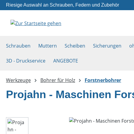
Riesige Auswahl an Schrauben, Federn und Zubehör
m Hauptinhalt springen
Zur Suche springen
Zur Hauptnavigation springen
Schrauben
Muttern
Scheiben
Sicherungen
o
3D - Druckservice
ANGEBOTE
Werkzeuge
Bohrer für Holz
Forstnerbohrer
Projahn - Maschinen For
Bildergalerie überspringen