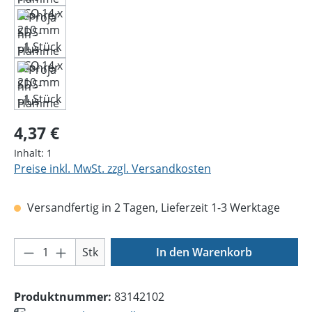
Regulärer Preis:
4,37 €
Inhalt:
1
Preise inkl. MwSt. zzgl. Versandkosten
Versandfertig in 2 Tagen, Lieferzeit 1-3 Werktage
Produkt Anzahl: Gib den gewünschten Wer
Stk
In den Warenkorb
Produktnummer:
83142102