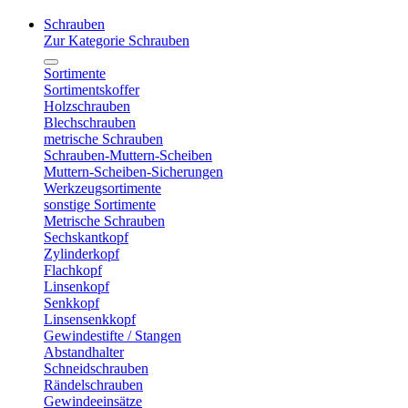
Schrauben
Zur Kategorie Schrauben
Sortimente
Sortimentskoffer
Holzschrauben
Blechschrauben
metrische Schrauben
Schrauben-Muttern-Scheiben
Muttern-Scheiben-Sicherungen
Werkzeugsortimente
sonstige Sortimente
Metrische Schrauben
Sechskantkopf
Zylinderkopf
Flachkopf
Linsenkopf
Senkkopf
Linsensenkkopf
Gewindestifte / Stangen
Abstandhalter
Schneidschrauben
Rändelschrauben
Gewindeeinsätze