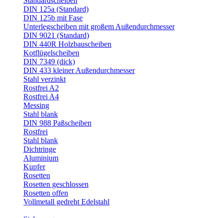
Standardscheiben
DIN 125a (Standard)
DIN 125b mit Fase
Unterlegscheiben mit großem Außendurchmesser
DIN 9021 (Standard)
DIN 440R Holzbauscheiben
Kotflügelscheiben
DIN 7349 (dick)
DIN 433 kleiner Außendurchmesser
Stahl verzinkt
Rostfrei A2
Rostfrei A4
Messing
Stahl blank
DIN 988 Paßscheiben
Rostfrei
Stahl blank
Dichtringe
Aluminium
Kupfer
Rosetten
Rosetten geschlossen
Rosetten offen
Vollmetall gedreht Edelstahl