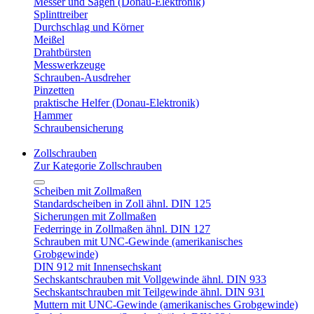
Messer und Sägen (Donau-Elektronik)
Splinttreiber
Durchschlag und Körner
Meißel
Drahtbürsten
Messwerkzeuge
Schrauben-Ausdreher
Pinzetten
praktische Helfer (Donau-Elektronik)
Hammer
Schraubensicherung
Zollschrauben
Zur Kategorie Zollschrauben
Scheiben mit Zollmaßen
Standardscheiben in Zoll ähnl. DIN 125
Sicherungen mit Zollmaßen
Federringe in Zollmaßen ähnl. DIN 127
Schrauben mit UNC-Gewinde (amerikanisches
Grobgewinde)
DIN 912 mit Innensechskant
Sechskantschrauben mit Vollgewinde ähnl. DIN 933
Sechskantschrauben mit Teilgewinde ähnl. DIN 931
Muttern mit UNC-Gewinde (amerikanisches Grobgewinde)