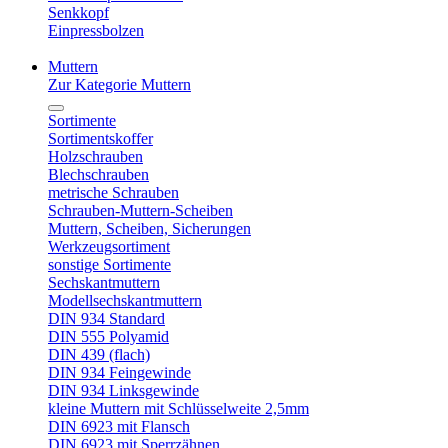
Senkkopf
Einpressbolzen
Muttern
Zur Kategorie Muttern
Sortimente
Sortimentskoffer
Holzschrauben
Blechschrauben
metrische Schrauben
Schrauben-Muttern-Scheiben
Muttern, Scheiben, Sicherungen
Werkzeugsortiment
sonstige Sortimente
Sechskantmuttern
Modellsechskantmuttern
DIN 934 Standard
DIN 555 Polyamid
DIN 439 (flach)
DIN 934 Feingewinde
DIN 934 Linksgewinde
kleine Muttern mit Schlüsselweite 2,5mm
DIN 6923 mit Flansch
DIN 6923 mit Sperrzähnen