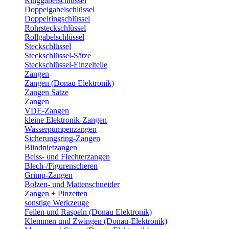
Ringgabelschlüssel
Doppelgabelschlüssel
Doppelringschlüssel
Rohrsteckschlüssel
Rollgabelschlüssel
Steckschlüssel
Steckschlüssel-Sätze
Steckschlüssel-Einzelteile
Zangen
Zangen (Donau Elektronik)
Zangen Sätze
Zangen
VDE-Zangen
kleine Elektronik-Zangen
Wasserpumpenzangen
Sicherungsring-Zangen
Blindnietzangen
Beiss- und Flechterzangen
Blech-/Figurenscheren
Grimp-Zangen
Bolzen- und Mattenschneider
Zangen + Pinzetten
sonstige Werkzeuge
Feilen und Raspeln (Donau Elektronik)
Klemmen und Zwingen (Donau-Elektronik)