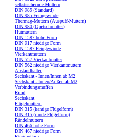
selbstsichernde Muttern
DIN 985 (Standard)
DIN 985 Feingewinde
Thermag-Muttern (Auspuff-Muttern)
DIN 980 (Quetschmutter)
Hutmuttern
DIN 1587 hohe Form
DIN 917 niedrige Form
DIN 1587 Feingewinde
Vierkantmuttern
DIN 557 Vierkantmutter
DIN 562 niedrige Vierkantmuttern
Abstandhalter
Sechskant - Innen/Innen ab M2
Sechskant - Innen/Außen ab M2
Verbindungsmuffen
Rund
Sechskant
Flügelmuttern
DIN 315 (kantige Flügelform)
DIN 315 (runde Flügelform)
Rändelmuttern
DIN 466 hohe Form
DIN 467 niedrige Form
Ringmuttern