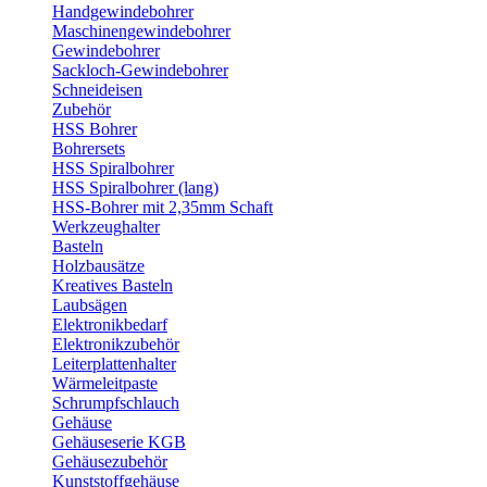
Handgewindebohrer
Maschinengewindebohrer
Gewindebohrer
Sackloch-Gewindebohrer
Schneideisen
Zubehör
HSS Bohrer
Bohrersets
HSS Spiralbohrer
HSS Spiralbohrer (lang)
HSS-Bohrer mit 2,35mm Schaft
Werkzeughalter
Basteln
Holzbausätze
Kreatives Basteln
Laubsägen
Elektronikbedarf
Elektronikzubehör
Leiterplattenhalter
Wärmeleitpaste
Schrumpfschlauch
Gehäuse
Gehäuseserie KGB
Gehäusezubehör
Kunststoffgehäuse