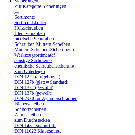
Sicherungen
Zur Kategorie Sicherungen
Sortimente
Sortimentskoffer
Holzschrauben
Blechschrauben
metrische Schrauben
Schrauben-Muttern-Scheiben
Muttern-Scheiben-Sicherungen
Werkzeugsortimentef
sonstige Sortimente
chemische Schraubensicherung
zum Unterlegen
DIN 127a (aufgebogen)
DIN 127b (glatt = Standard)
DIN 137a (gewölbt)
DIN 137b (gewellt)
DIN 7980 für Zylinderschrauben
Fächerscheiben
Schnorrscheiben
Zahnscheiben
zum Durchstecken
DIN 1481 Spannstifte
DIN 11023 Klappsplinte