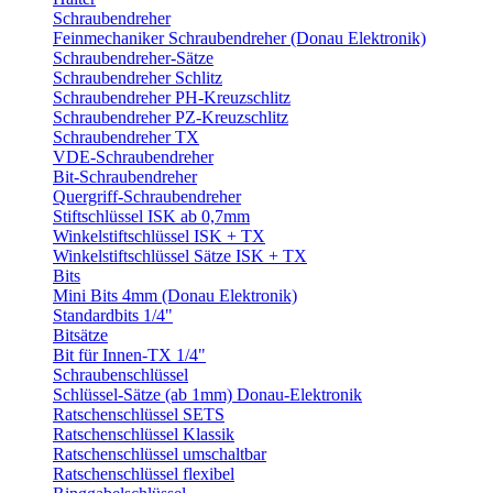
Schraubendreher
Feinmechaniker Schraubendreher (Donau Elektronik)
Schraubendreher-Sätze
Schraubendreher Schlitz
Schraubendreher PH-Kreuzschlitz
Schraubendreher PZ-Kreuzschlitz
Schraubendreher TX
VDE-Schraubendreher
Bit-Schraubendreher
Quergriff-Schraubendreher
Stiftschlüssel ISK ab 0,7mm
Winkelstiftschlüssel ISK + TX
Winkelstiftschlüssel Sätze ISK + TX
Bits
Mini Bits 4mm (Donau Elektronik)
Standardbits 1/4"
Bitsätze
Bit für Innen-TX 1/4"
Schraubenschlüssel
Schlüssel-Sätze (ab 1mm) Donau-Elektronik
Ratschenschlüssel SETS
Ratschenschlüssel Klassik
Ratschenschlüssel umschaltbar
Ratschenschlüssel flexibel