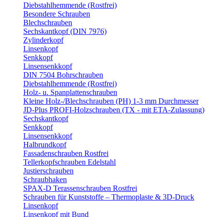
Diebstahlhemmende (Rostfrei)
Besondere Schrauben
Blechschrauben
Sechskantkopf (DIN 7976)
Zylinderkopf
Linsenkopf
Senkkopf
Linsensenkkopf
DIN 7504 Bohrschrauben
Diebstahlhemmende (Rostfrei)
Holz- u. Spanplattenschrauben
Kleine Holz-/Blechschrauben (PH) 1-3 mm Durchmesser
JD-Plus PROFI-Holzschrauben (TX - mit ETA-Zulassung)
Sechskantkopf
Senkkopf
Linsensenkkopf
Halbrundkopf
Fassadenschrauben Rostfrei
Tellerkopfschrauben Edelstahl
Justierschrauben
Schraubhaken
SPAX-D Terassenschrauben Rostfrei
Schrauben für Kunststoffe – Thermoplaste & 3D-Druck
Linsenkopf
Linsenkopf mit Bund