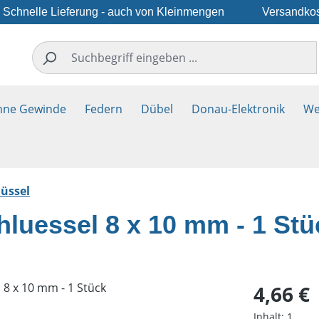
Schnelle Lieferung - auch von Kleinmengen
Versandkos
hne Gewinde
Federn
Dübel
Donau-Elektronik
We
üssel
hluessel 8 x 10 mm - 1 Stü
Regulärer Pr
4,66 €
Inhalt:
1