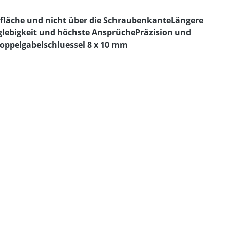
nfläche und nicht über die SchraubenkanteLängere
glebigkeit und höchste AnsprüchePräzision und
oppelgabelschluessel 8 x 10 mm