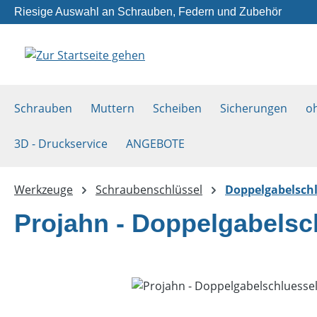
Riesige Auswahl an Schrauben, Federn und Zubehör
m Hauptinhalt springen
Zur Suche springen
Zur Hauptnavigation springen
Schrauben
Muttern
Scheiben
Sicherungen
o
3D - Druckservice
ANGEBOTE
Werkzeuge
Schraubenschlüssel
Doppelgabelschl
Projahn - Doppelgabelsc
Bildergalerie überspringen