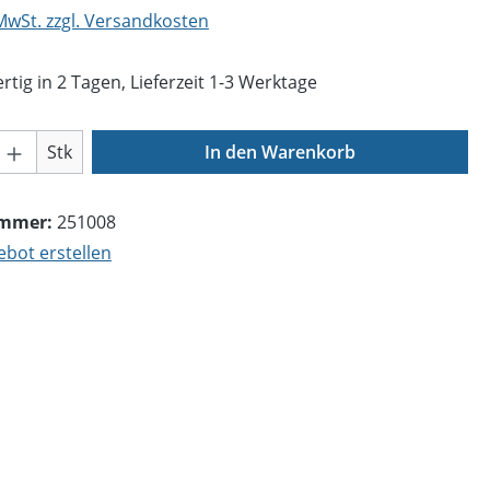
 MwSt. zzgl. Versandkosten
tig in 2 Tagen, Lieferzeit 1-3 Werktage
Anzahl: Gib den gewünschten Wert ein o
Stk
In den Warenkorb
ummer:
251008
bot erstellen