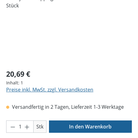
Regulärer Preis:
20,69 €
Inhalt:
1
Preise inkl. MwSt. zzgl. Versandkosten
Versandfertig in 2 Tagen, Lieferzeit 1-3 Werktage
Produkt Anzahl: Gib den gewünschten Wer
Stk
In den Warenkorb