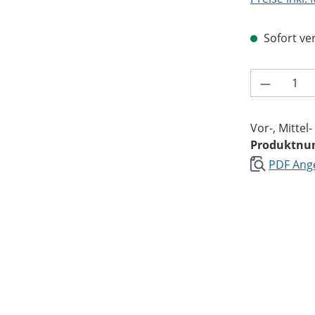
Sofort ver
Produkt 
Vor-, Mittel
Produktn
PDF Ange