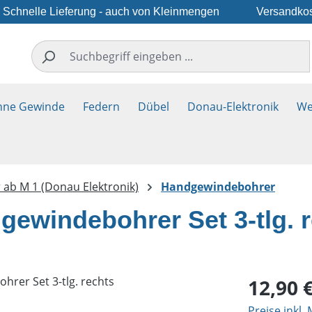
Schnelle Lieferung - auch von Kleinmengen
Versandkos
hne Gewinde
Federn
Dübel
Donau-Elektronik
We
ab M 1 (Donau Elektronik)
Handgewindebohrer
ewindebohrer Set 3-tlg. 
Regulärer Pr
12,90 
Preise inkl.