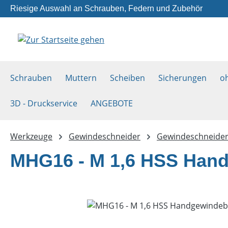
Riesige Auswahl an Schrauben, Federn und Zubehör
m Hauptinhalt springen
Zur Suche springen
Zur Hauptnavigation springen
Schrauben
Muttern
Scheiben
Sicherungen
o
3D - Druckservice
ANGEBOTE
Werkzeuge
Gewindeschneider
Gewindeschneider 
MHG16 - M 1,6 HSS Handg
Bildergalerie überspringen