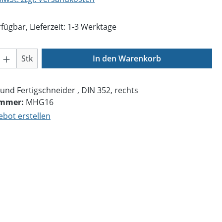
fügbar, Lieferzeit: 1-3 Werktage
Anzahl: Gib den gewünschten Wert ein o
Stk
In den Warenkorb
- und Fertigschneider , DIN 352, rechts
ummer:
MHG16
bot erstellen