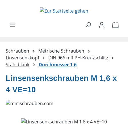
Zum Hauptinhalt springen
Ware
Schrauben
Metrische Schrauben
Linsensenkkopf
DIN 966 mit PH-Kreuzschlitz
Stahl blank
Durchmesser 1,6
Linsensenkschrauben M 1,6 x
4 VE=10
Bildergalerie überspringen