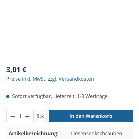
Regulärer Preis:
3,01 €
Preise inkl. MwSt. zzgl. Versandkosten
Sofort verfügbar, Lieferzeit: 1-3 Werktage
Produkt Anzahl: Gib den gewünschten Wer
Stk
In den Warenkorb
Artikelbezeichnung:
Linsensenkschrauben