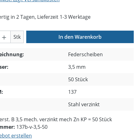
tig in 2 Tagen, Lieferzeit 1-3 Werktage
Anzahl: Gib den gewünschten Wert ein o
Stk
In den Warenkorb
zeichnung:
Federscheiben
er:
3,5 mm
50 Stück
:
137
Stahl verzinkt
rst. B 3,5 mech. verzinkt mech Zn KP = 50 Stück
ummer:
137b-v-3,5-50
bot erstellen