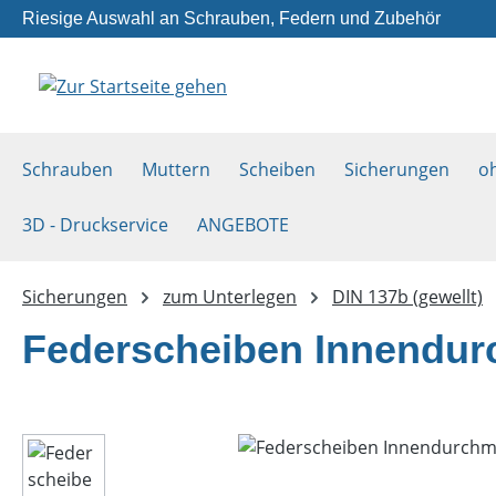
Riesige Auswahl an Schrauben, Federn und Zubehör
m Hauptinhalt springen
Zur Suche springen
Zur Hauptnavigation springen
Schrauben
Muttern
Scheiben
Sicherungen
o
3D - Druckservice
ANGEBOTE
Sicherungen
zum Unterlegen
DIN 137b (gewellt)
Federscheiben Innendur
Bildergalerie überspringen