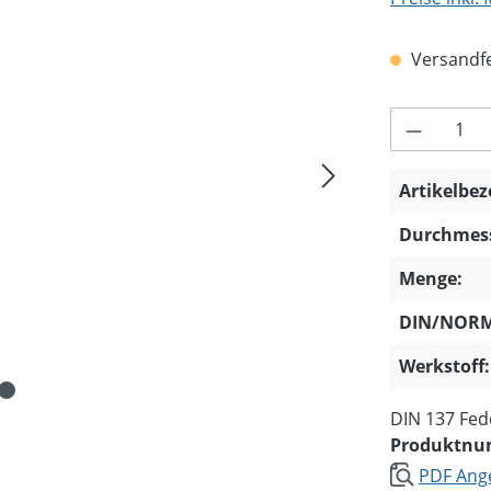
Versandfer
Produkt 
Artikelbe
Durchmess
Menge:
DIN/NORM
Werkstoff:
DIN 137 Fede
Produktn
PDF Ange