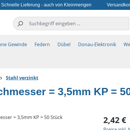
Schnelle Lieferung - auch von Kleinmengen
Versandkos
hne Gewinde
Federn
Dübel
Donau-Elektronik
We
Stahl verzinkt
chmesser = 3,5mm KP = 50
Regulärer Pr
2,42 €
Preise inkl.