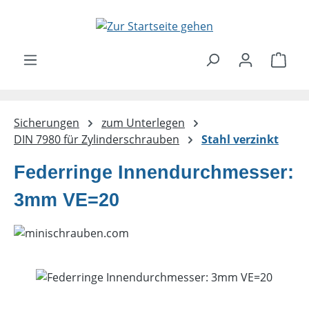
Zum Hauptinhalt springen
Ware
Sicherungen
zum Unterlegen
DIN 7980 für Zylinderschrauben
Stahl verzinkt
Federringe Innendurchmesser:
3mm VE=20
Bildergalerie überspringen