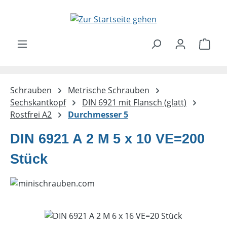
Zum Hauptinhalt springen
Ware
Schrauben
Metrische Schrauben
Sechskantkopf
DIN 6921 mit Flansch (glatt)
Rostfrei A2
Durchmesser 5
DIN 6921 A 2 M 5 x 10 VE=200
Stück
Bildergalerie überspringen