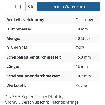
Produkt Anzahl: Gib den gewünschten Wer
Stk
In den Warenkorb
Artikelbezeichnung:
Dichtringe
Durchmesser:
10 mm
Menge:
10 Stück
DIN/NORM:
7603
Scheibenaußendurchmesser:
15,9 mm
Länge:
16 mm
Scheibeninnendurchmesser:
10,2 mm
Werkstoff:
Kupfer
DIN 7603 Kupfer Form A Dichtringe
f.Rohrv.u.Verschlußschrb. Flachdichtringe