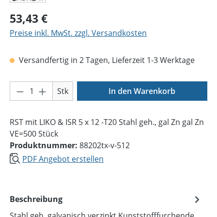
Regulärer Preis:
53,43 €
Preise inkl. MwSt. zzgl. Versandkosten
Versandfertig in 2 Tagen, Lieferzeit 1-3 Werktage
Produkt Anzahl: Gib den gewünschten Wer
Stk
In den Warenkorb
RST mit LIKO & ISR 5 x 12 -T20 Stahl geh., gal Zn gal Zn
VE=500 Stück
Produktnummer:
88202tx-v-512
PDF Angebot erstellen
Beschreibung
Stahl geh. galvanisch verzinkt Kunststofffurchende