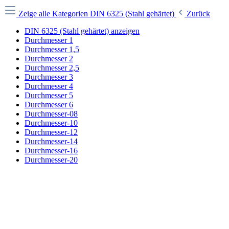
Zeige alle Kategorien
DIN 6325 (Stahl gehärtet)
Zurück
DIN 6325 (Stahl gehärtet) anzeigen
Durchmesser 1
Durchmesser 1,5
Durchmesser 2
Durchmesser 2,5
Durchmesser 3
Durchmesser 4
Durchmesser 5
Durchmesser 6
Durchmesser-08
Durchmesser-10
Durchmesser-12
Durchmesser-14
Durchmesser-16
Durchmesser-20